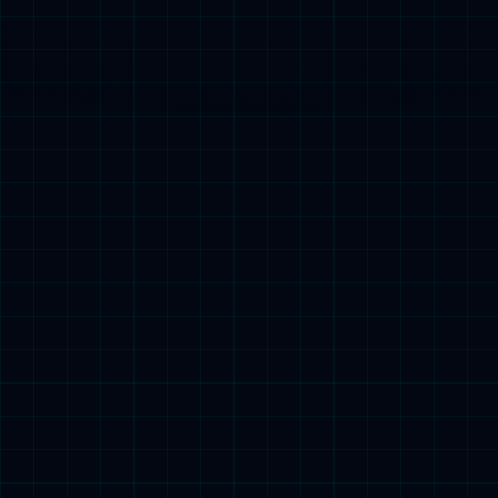
阿根廷28岁国脚完成转会，踢完世界杯就被卖了！离开西甲加盟意甲
足球遇上百香果！郁南特产飘香佛山“西甲”
8.2日：皇马5000万砸韦加，西甲后防军备竞赛要来了？
重磅交易敲定！6000 万欧引进金球后腰，罗德里空降伯纳乌，西甲争冠格局改写
搜索
Search
标签列表