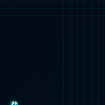
积分计算规则：胜负之间的细微差距
欧足联的积分计算规则看似简单，却蕴含了深刻的策略
意义。无论比赛类型，每场胜利都为联赛增加2分，平局
则为1分。而在淘汰赛阶段，晋级四分之一决赛、半决赛
或决赛的球队还将获得额外积分。欧冠的晋级奖励为每
轮1.5分，欧联杯为1分，欧洲会议联赛则为0.5分。
以马德里竞技为例，如果他们在附加赛中战胜对手，将
为西甲增加1分，这个积分最终会被八支球队平摊为0.12
5分。这种“集体分摊”的模式放大了每场比赛的重要性，
也让每一次失败的代价更加显著。
英超与德甲：强敌环伺
目前，英超已基本锁定一个额外名额。凭借阿森纳、利
物浦、热刺、切尔西和曼城等豪门的稳定发挥，他们的