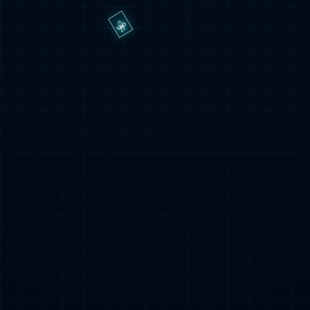
与此同时，西甲球队必须团结一致，在淘汰赛阶段争取
更大的突破。无论是贝蒂斯和塞尔塔在欧联杯的冲刺，
还是巴列卡诺在欧洲会议联赛的奋力拼搏，所有的努力
都将直接影响西甲的整体排名。
破局之道：西甲需要什么？
西甲要想获得额外名额，首先需要各队在接下来的比赛
中稳定发挥，尤其是确保皇家马德里和马德里竞技晋级
欧冠16强。其次，贝蒂斯、塞尔塔和巴列卡诺也需在各
自赛场上尽可能多地晋级，为联赛贡献更多积分。
此外，西甲还需寄希望于竞争对手的失误。若德甲球队
在本周的淘汰赛中出现意外失利，将为西甲争取额外名
额提供宝贵机会。
结语：团结一致，共赴挑战