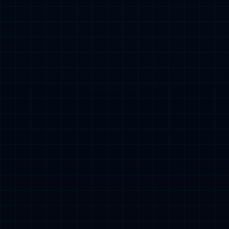
西甲的困局并非不可破解，但需要球队、球迷和整个联
赛的共同努力。从每一场比赛的胜负到每一个积分的累
积，都是西甲复兴的重要一步。无论最终结果如何，西
班牙足球都将在这场激烈的竞争中展现出独特的韧性与
魅力。
上一篇：
随着皇马1-2被绝杀，马竞4-2，西甲最新积分榜出炉！
巴萨机会来了
下一篇：
西甲进球榜：巴萨25轮64球领跑！皇马54球第2！奥维
耶多16球垫底！
相关推荐