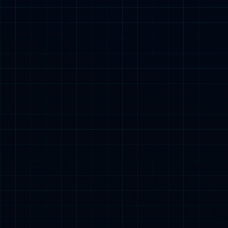
随着这些比赛的尘埃落定，西甲联赛第25轮后的最新积
胜3平3负积60分的成绩，暂时位列积分榜榜首。然而
胜1平4负，积58分，排名第二。这意味着，只要巴萨
马，重新夺回领头羊的位置，联赛的争冠悬念依然十足
马德里竞技在主场大胜西班牙人后，积分上涨到48分，
亚雷亚尔。由于净胜球等因素，马竞暂时位列第四，继
五，争夺欧战席位的道路依然充满挑战。西班牙人输球
皇马的宝贵三分，积分达到33分，暂时升至积分榜第
后，仅积32分，排名第十，也面临着积分榜下方球队
AIGC春节巡游记，精彩继续，硝烟弥漫。
上一篇：
皇马遭遇西甲爆冷，榜首危机再现，本菲卡欧
下一篇：
随着皇马1-2被绝杀，马竞4-2，西甲最新积