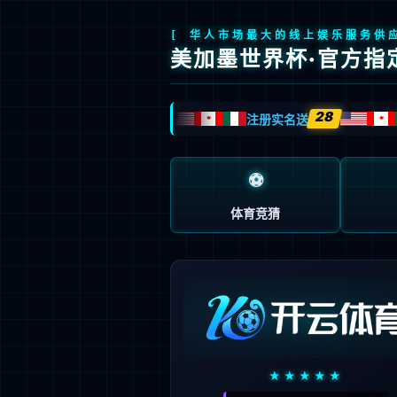
篮球盘口数据解析中心 - NBA篮球盘口网站汇总欢迎你
首页
nba
英
关于我们
首页
>
西甲
西甲太刺激了！随着皇马1-2遭遇
2026-02-24 08: