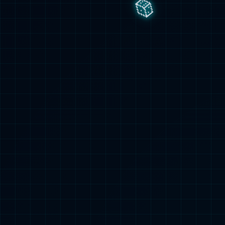
西甲赛场，一夜烽烟四起，跌宕起伏，令人血脉贲张。
刚刚登顶的皇家马德里，还未及品味榜首的荣耀，便在
置。而同城死敌马德里竞技，则在主场上演了一场酣畅
场作战本寄望全取三分，却在比赛的最后时刻错失良机
北京时间2月22日凌晨，西甲联赛第25轮的战火燃起
首位的皇家马德里，此役客场挑战排名中游的奥萨苏纳
多，久久未能撕开对手的防线。直到第20分钟，皇马
尺的头球攻门，却被奥萨苏纳门将埃雷拉稳稳扑入怀中
比赛的转折点发生在第33分钟，奥萨苏纳抓住机会发
以及出击的门将库尔图瓦发生碰撞。裁判最初并未判罚
回放，最终改判点球，并向库尔图瓦出示了黄牌。第3