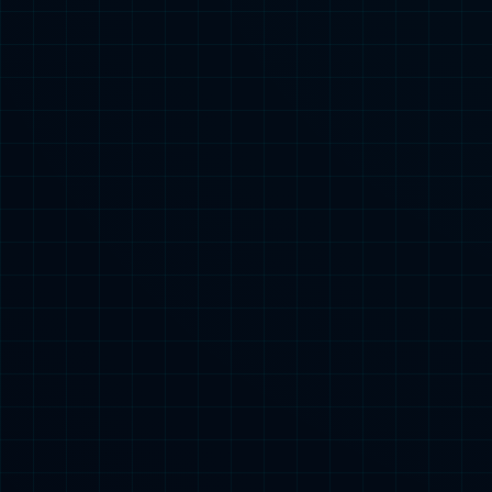
随着主裁判吹响终场哨，皇马球员们脸上写满了茫然和
的榜首位置变得岌岌可危。门将库尔图瓦因出击送点，在
球队打入扳平比分的维尼修斯虽然获得了全场最高的8.
与此同时，在马德里的另一边，马德里竞技在自己的主
队。然而，比赛的开局对马竞而言堪称一场噩梦。开场
越过了马竞整条后防线，后点跟进的卡雷拉斯轻松推射
尽管开局不利，马竞并没有慌乱，他们逐渐掌控了比赛
特在右路起球传中，皮球精准地找到了埋伏在后点的挪
1。这个进球不仅稳定了军心，也为马竞吹响了反攻的
下半场比赛，马竞的攻势愈发凶猛。第48分钟，马竞
透性的直塞球，小将朱利亚诺·西蒙尼高速前插形成单
后，马竞的角球战术再次奏效。格列兹曼开出右侧角球
球顶入了空门，马竞将领先优势扩大到3比1。这是卢