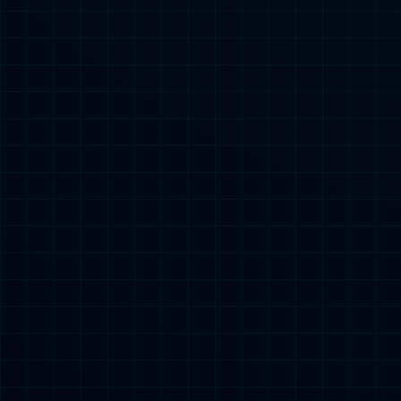
马竞的进球表演并未就此结束。第71分钟，左后卫鲁
跃起，力压防守球员，一记势大力沉的头球攻门，皮球
度，也彻底杀死了比赛的悬念。尽管西班牙人在比赛第
关大局。最终比分定格在4比2，马竞在主场全取三分
在塞维利亚的另一场比赛中，皇家贝蒂斯主场迎战为保
斯率先打破僵局。球队在右路发动进攻，传中球被巴列
布机敏地补射空门得手，贝蒂斯1比0领先。
然而，领先的优势未能保持到半场结束。第42分钟，
皮球滚入球门远角，场上比分变为1比1。下半场比赛
刻，贝蒂斯前锋安东尼在禁区内获得绝佳机会，但他的
介入后认定传中球在传出前已经整体出了底线，进球被
当终场哨声响起，比分定格在1比1。贝蒂斯联赛三连
进的巴西边锋安东尼，因为错失了最后的绝杀机会，情
东尼踢满了全场，6次射门仅有1次射正，未能为球队