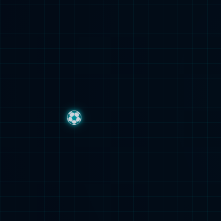
球门右下角，奥萨苏纳就此以1比0领先。
上半场比赛，皇马最有威胁的一次进攻出现在补时阶段
奥萨苏纳门将埃雷拉以不可思议的扑救将球拒之门外，
火力。第69分钟，姆巴佩在禁区左侧接到队友的直塞
力再次化为泡影。
皇马持续的进攻压力终于在第72分钟收到回报。巴尔
连续晃过四名奥萨苏纳的防守球员，突入禁区后送出一
网，皇马将比分扳平为1比1。这个进球一度让客场作
然而，足球的魅力恰恰在于它的不可预测性。比赛的戏
略斯出现了一次致命的回传失误，皮球直接滚到了替补
是选择与身旁的队友莫罗进行配合，自己则迅速前插。
条防线。劳尔·加西亚反越位成功，在禁区内接球后，
图瓦鞭长莫及，只能目送皮球入网。奥萨苏纳在比赛的第